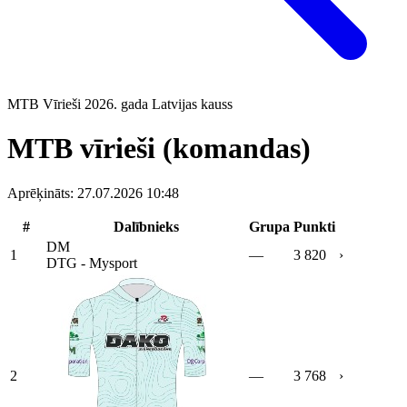
MTB
Vīrieši
2026. gada Latvijas kauss
MTB vīrieši (komandas)
Aprēķināts: 27.07.2026 10:48
#
Dalībnieks
Grupa
Punkti
DM
1
—
3 820
›
DTG - Mysport
2
—
3 768
›