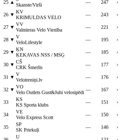
25
▲
—
247
›
Skanste/Virši
KV
26
▼
—
243
›
KRIMULDAS VELO
VV
27
▼
—
221
›
Valmieras Velo Vienība
V
28
▼
—
195
›
VeloLifestyle
ĶN
29
▼
—
185
›
ĶEKAVAS NSS / MSĢ
CŠ
30
▼
—
177
›
CRK Šmerlis
V
31
▼
—
176
›
Velotreniņi.lv
VO
32
▼
—
167
›
Velo Outlets Gust&Juhi velosipēdi
KS
33
—
151
›
KS Sporta klubs
VE
34
—
150
›
Velo Express Scott
SP
35
—
146
›
SK Priekuļi
U
36
—
123
›