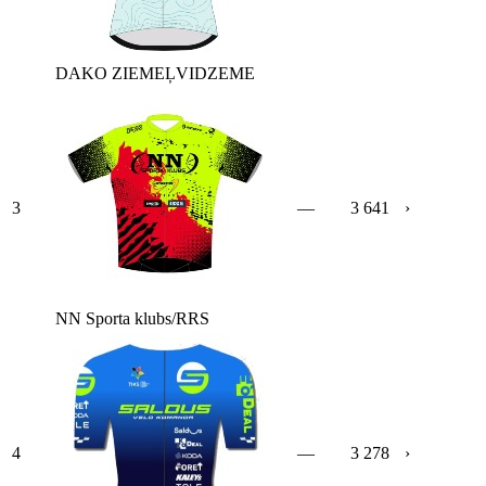
DAKO ZIEMEĻVIDZEME
3
—
3 641
›
NN Sporta klubs/RRS
4
—
3 278
›