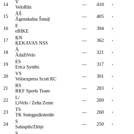
V
14
—
410
›
VeloRīts
ĀŠ
15
—
405
›
Āgenskalna Šmuļi
E
16
—
394
›
eBIKE
ĶN
17
—
362
›
ĶEKAVAS NSS
Ā
18
—
321
›
ĀdažiVelo
ES
19
—
317
›
Erica Synths
VS
20
—
301
›
Veloexpress Scott RC
RS
21
—
283
›
RKF Sports Team
L/
22
—
269
›
LiVelo / Zelta Zeme
TS
23
—
260
›
TK Sniegpulkstenīte
S
24
—
250
›
Salaspils/Zīriņi
S