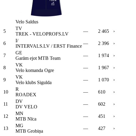
Velo Saldus
TV
5
—
2 465
›
TREK - VELOPROFS.LV
I/
6
—
2 396
›
INTERVALS.LV / ERST Finance
GE
7
—
1 974
›
Garām ejot MTB Team
VK
8
—
1 967
›
Velo komanda Ogre
VK
9
—
1 070
›
Velo klubs Sigulda
R
10
—
610
›
ROADEX
DV
11
—
602
›
DV VELO
MN
12
—
451
›
MTB Nīca
MG
13
—
427
›
MTB Grobiņa